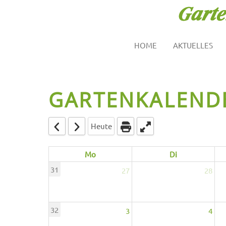
HOME
AKTUELLES
GARTENKALEND
Heute
Mo
Di
31
27
28
32
3
4