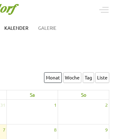
Off-Canvas Togg
KALENDER
GALERIE
Monat
Woche
Tag
Liste
Sa
So
31
1
2
7
8
9